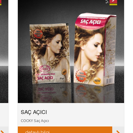
SAÇ AÇICI
COCKY Saç Açıcı
detaylı bilgi