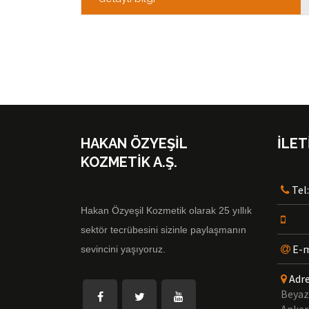
HAKAN ÖZYEŞİL
İLET
KOZMETİK A.Ş.
Tel
Hakan Özyeşil Kozmetik olarak 25 yıllık
sektör tecrübesini sizinle paylaşmanın
E-m
sevincini yaşıyoruz.
Adr
Beyazi
Ankara