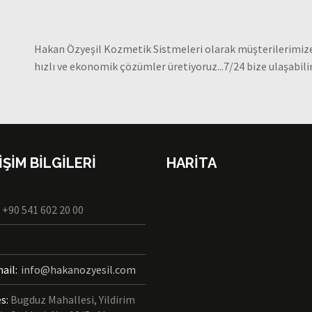
Hakan Özyeşil Kozmetik Sistmeleri olarak müşterilerimize
hızlı ve ekonomik çözümler üretiyoruz...7/24 bize ulaşabilirs
İŞİM BİLGİLERİ
HARİTA
:
+90 541 602 20 00
ail:
info@hakanozyesil.com
es:
Bugduz Mahallesi, Yildirim