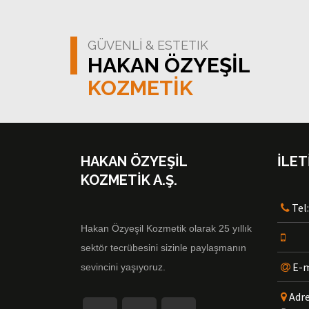
GÜVENLİ & ESTETIK
HAKAN ÖZYEŞİL
KOZMETİK
HAKAN ÖZYEŞİL
İLET
KOZMETİK A.Ş.
Tel
Hakan Özyeşil Kozmetik olarak 25 yıllık
sektör tecrübesini sizinle paylaşmanın
E-m
sevincini yaşıyoruz.
Adr