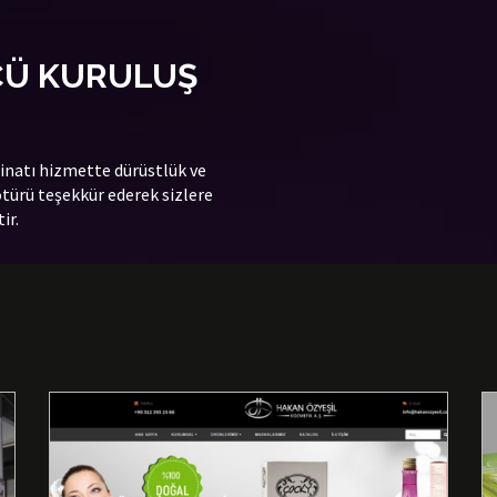
Ü KURULUŞ
minatı hizmette dürüstlük ve
 ötürü teşekkür ederek sizlere
ir.